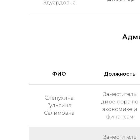
Эдуардовна
Адм
ФИО
Должность
Заместитель
Слепухина
директора по
Гульсина
экономике и
Салимовна
финансам
Заместитель