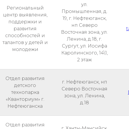
ул.
Региональный
Промышленная, д.
центр выявления,
19, г. Нефтеюганск,
поддержки и
нп Северо
развития
t
Восточная зона, ул.
способностей и
Ленина, д.18, г.
талантов у детей и
Сургут, ул. Иосифа
молодежи
Каролинского, 14\1,
2 этаж
Отдел развития
г. Нефтеюганск, нп
детского
Северо Восточная
технопарка
зона, ул. Ленина,
«Кванториум» г.
д.18
Нефтеюганска
Отдел развития
г. Ханты-Мансийск,