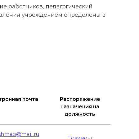
е работников, педагогический
равления учреждением определены в
тронная почта
Распоряжение
назначения на
должность
shmao@mail.ru
Документ