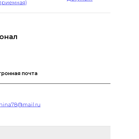
приемная)
онал
тронная почта
hina78@mail.ru