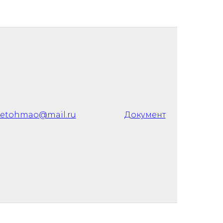
letohmao@mail.ru
Документ