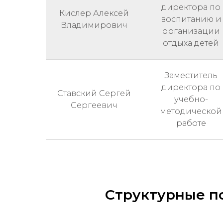
директора по
Кислер Алексей
воспитанию и
Владимирович
организации
отдыха детей
Заместитель
директора по
Ставский Сергей
учебно-
Сергеевич
методической
работе
Структурные п