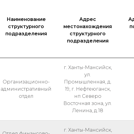
Наименование
Адрес
А
структурного
местонахождения
п
подразделения
структурного
подразделения
г. Ханты-Мансийск,
ул.
Организационно-
Промышленная, д.
административный
19, г. Нефтеюганск,
отдел
нп Северо
Восточная зона, ул.
Ленина, д.18
г. Ханты-Мансийск,
Отдел финансово-