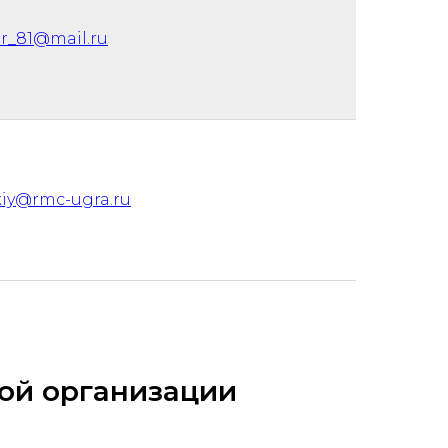
er_81@mail.ru
skiy@rmc-ugra.ru
ой организации