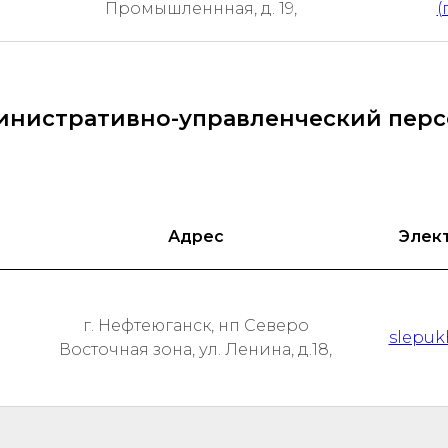
Промышленнная, д. 19,
(
инистративно-управленческий перс
Адрес
Элек
г. Нефтеюганск, нп Северо
slepuk
Восточная зона, ул. Ленина, д.18,