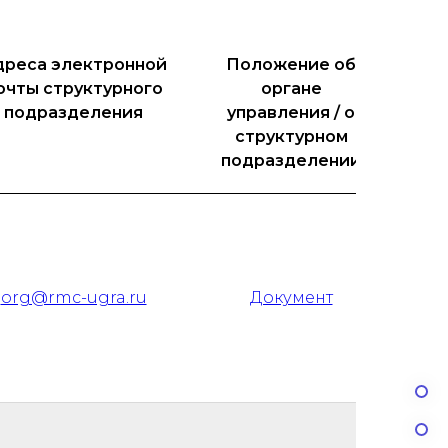
дреса электронной
Положение об
очты структурного
органе
подразделения
управления / о
структурном
подразделении
org@rmc-ugra.ru
Документ