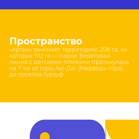
Пространство
«Артек» занимает территорию 208 га, из
которых 102 га — парки. Береговая
линия с детскими пляжами протянулась
на 7 км от горы Аю-Даг (Медведь-гора)
до поселка Гурзуф.