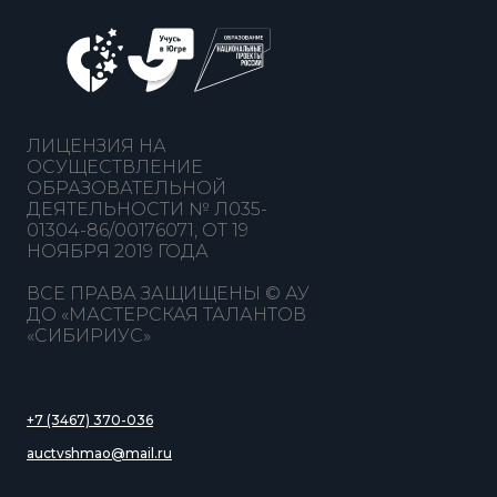
ЛИЦЕНЗИЯ НА
ОСУЩЕСТВЛЕНИЕ
ОБРАЗОВАТЕЛЬНОЙ
ДЕЯТЕЛЬНОСТИ № Л035-
01304-86/00176071, ОТ 19
НОЯБРЯ 2019 ГОДА
ВСЕ ПРАВА ЗАЩИЩЕНЫ © АУ
ДО «МАСТЕРСКАЯ ТАЛАНТОВ
«СИБИРИУС»
+7 (3467) 370-036
auctvshmao@mail.ru