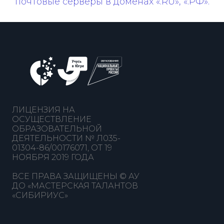
почтовые серверы в доменах «.RU», «.РФ».
ЛИЦЕНЗИЯ НА
ОСУЩЕСТВЛЕНИЕ
ОБРАЗОВАТЕЛЬНОЙ
ДЕЯТЕЛЬНОСТИ № Л035-
01304-86/00176071, ОТ 19
НОЯБРЯ 2019 ГОДА
ВСЕ ПРАВА ЗАЩИЩЕНЫ © АУ
ДО «МАСТЕРСКАЯ ТАЛАНТОВ
«СИБИРИУС»