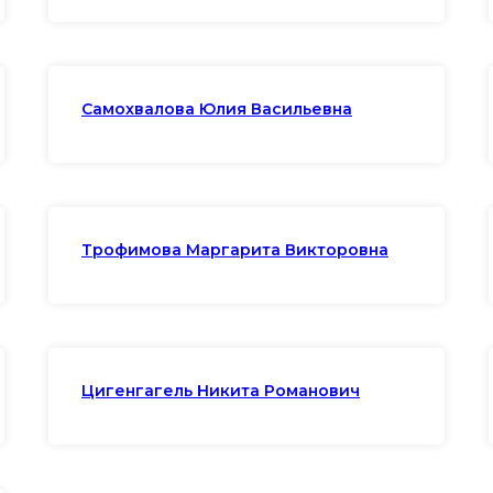
Самохвалова Юлия Васильевна
Трофимова Маргарита Викторовна
Цигенгагель Никита Романович