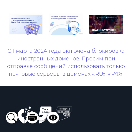
С 1 марта 2024 года включена блокировка
иностранных доменов. Просим при
отправке сообщений использовать только
почтовые серверы в доменах «.RU», «.РФ».