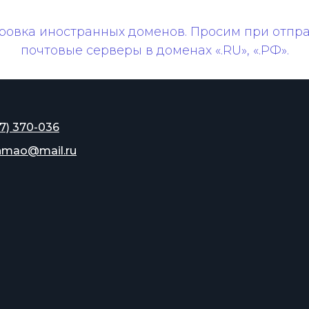
ировка иностранных доменов. Просим при отпр
почтовые серверы в доменах «.RU», «.РФ».
7) 370-036
hmao@mail.ru