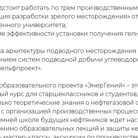
дстоит работать по трем производственным
ия разработки зрелого месторождения» о
енного университета;
 эффективности установки получения гел
а архитектуры подводного месторождения 
нием систем подводной добычи углеводор
ельфпроект».
образовательного проекта «ЭнерГений» – э
ый курс для старшеклассников и студентов
лько теоретические знания о нефтегазовой о
 с организацией производственных процес
зимней школе будущих нефтяников ждет н
омимо образовательных лекций и защиты ке
ь мастер-классы, экскурсии по производст