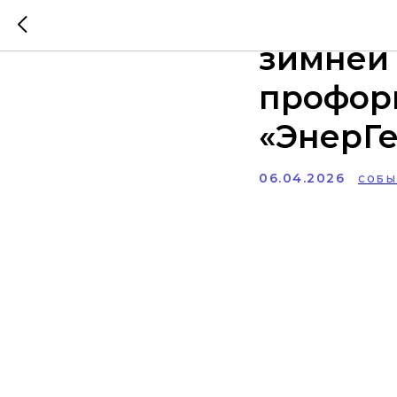
В Югре
зимней
профор
«ЭнерГ
06.04.2026
СОБЫ