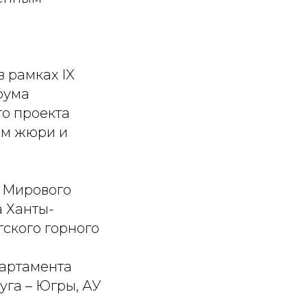
 рамках IX
рума
го проекта
ым жюри и
 Мирового
а Ханты-
ского горного
артамента
уга – Югры, АУ