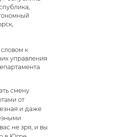
спублика,
втономный
орск,
 словом к
ник управления
Департамента
ать смену
ртами от
лезная и даже
ьезными
ас не зря, и вы
 в Югре.