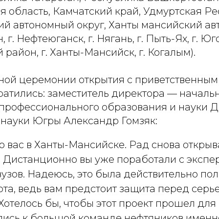
я область, Камчатский край, Удмуртская Ре
й автономный округ, Ханты мансийский а
, г. Нефтеюганск, г. Нягань, г. Пыть-Ях, г. Юг
район, г. Ханты-Мансийск, г. Когалым).
ной церемонии открытия с приветственным
ратились: заместитель директора — началь
профессионального образования и науки 
 науки Югры Александр Гомзяк:
ю вас в Ханты-Мансийске. Рад снова открыв
. Дистанционно вы уже поработали с экспе
узов. Надеюсь, это была действительно по
ота, ведь вам предстоит защита перед сер
Хотелось бы, чтобы этот проект прошел для в
ись к большой команде нефтяников именно