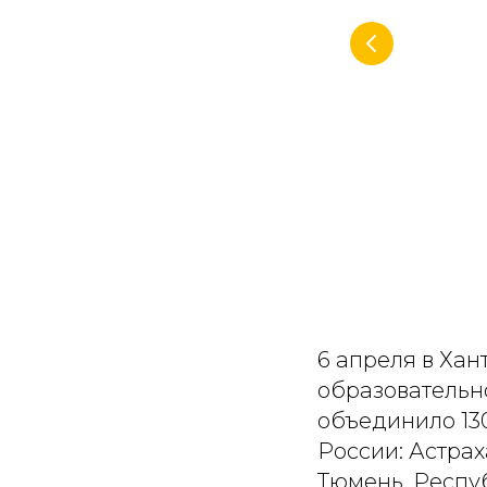
6 апреля в Ха
образовательн
объединило 130
России: Астраха
Тюмень, Респу