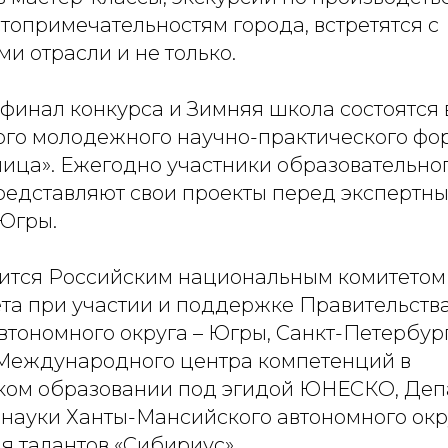
топримечательностям города, встретятся с
и отрасли и не только.
финал конкурса и Зимняя школа состоятся в
о молодежного научно-практического фо
лица». Ежегодно участники образовательно
редставляют свои проекты перед экспертн
Югры.
ится Российским национальным комитетом
ета при участии и поддержке Правительств
втономного округа – Югры, Санкт-Петербург
 Международного центра компетенций в
ком образовании под эгидой ЮНЕСКО, Деп
 науки Ханты-Мансийского автономного окр
я талантов «Сибириус».