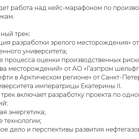
ет работа над кейс-марафоном по произво
екам.
ный трек:
ия разработки зрелого месторождения» о
енного университета;
 процесса оценки производственных риско
ва месторождений» от АО «Газпром шельфп
фти в Арктическом регионе» от Санкт-Пете
иверситета императрицы Екатерины II.
трек включает разработку проекта по одно
ий:
я энергетика;
 технологии;
ое дело и перспективы развития нефтегазо