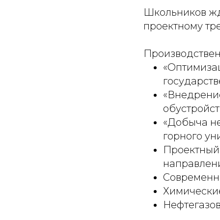
Школьников жд
проектному тр
Производствен
«Оптимизац
государств
«Внедрение
обустройст
«Добыча не
горного ун
Проектный 
направлен
Современна
Химические
Нефтегазов