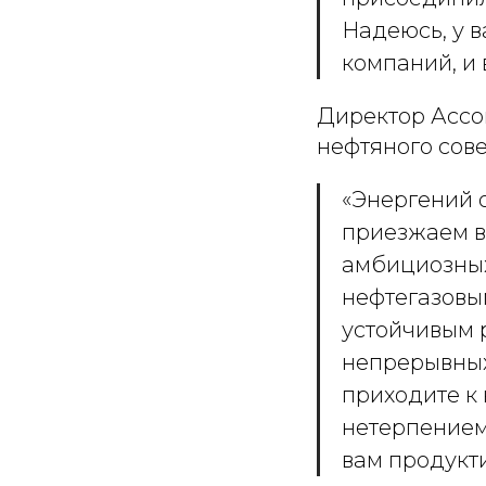
Надеюсь, у 
компаний, и
Директор Ассо
нефтяного сове
«Энергений о
приезжаем в
амбициозных
нефтегазовы
устойчивым 
непрерывных 
приходите к
нетерпением
вам продукт