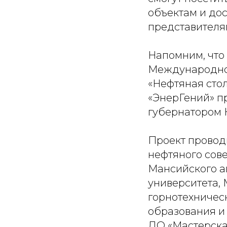
объектам и дос
представителям
Напомним, что 
Международног
«Нефтяная сто
«ЭнерГений» п
губернатором 
Проект провод
нефтяного сов
Мансийского а
университета,
горнотехничес
образования и
ДО «Мастерска