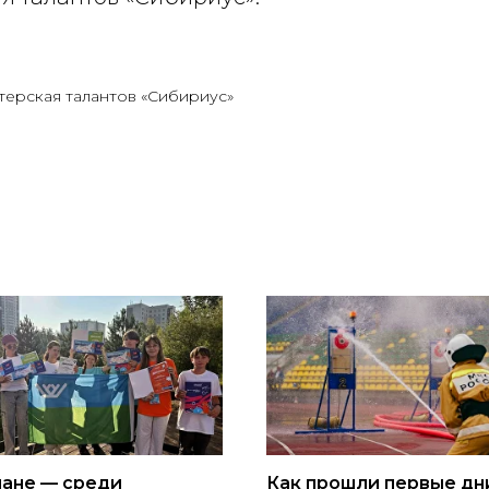
терская талантов «Сибириус»
ане — среди
Как прошли первые дн