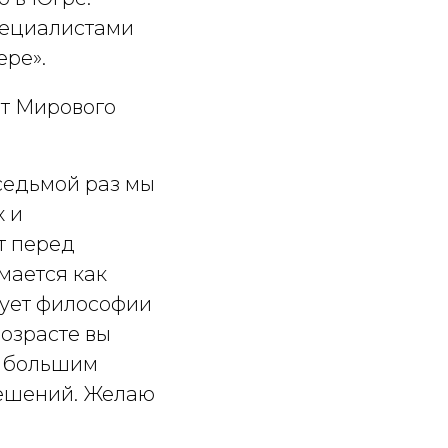
пециалистами
ере».
т Мирового
 седьмой раз мы
х и
т перед
мается как
дует философии
возрасте вы
С большим
решений. Желаю