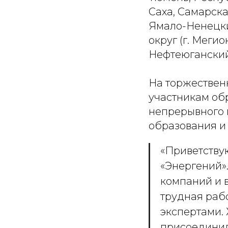
Саха, Самарска
Ямало-Ненецки
округ (г. Мегион
Нефтеюганский 
На торжествен
участникам об
непрерывного 
образования и
«Приветству
«Энергений»
компаний и в
трудная раб
экспертами. 
присоединил