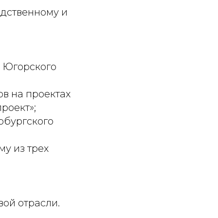
дственному и
т Югорского
в на проектах
роект»;
рбургского
му из трех
вой отрасли.