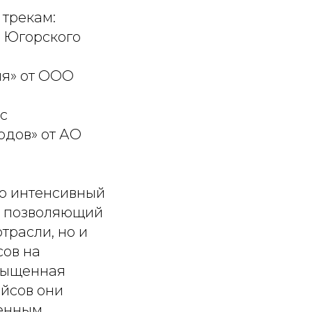
 трекам:
т Югорского
ия» от ООО
с
одов» от АО
то интенсивный
, позволяющий
трасли, но и
сов на
асыщенная
йсов они
венным