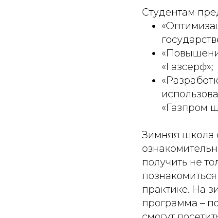
Студентам пре
«Оптимизац
государств
«Повышение
«Газсерф»;
«Разработк
использова
«Газпром ш
Зимняя школа 
ознакомительн
получить не то
познакомиться
практике. На 
программа – п
смогут посетит