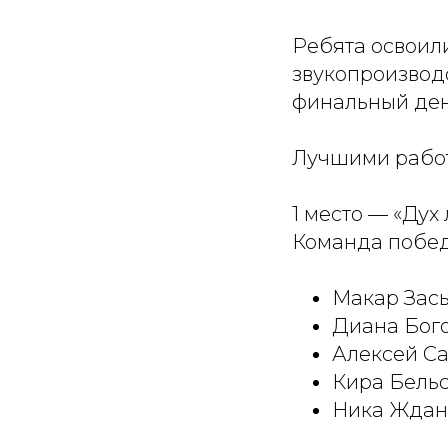
Ребята освоили
звукопроизвод
финальный ден
Лучшими работ
1 место — «Дух 
Команда побед
Макар Засы
Диана Бого
Алексей Са
Кира Бельс
Ника Ждано