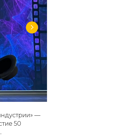
индустрии» —
стие 50
.