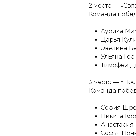
2 место — «Св
Команда побед
Аурика Мих
Дарья Кули
Эвелина Бе
Ульяна Гор
Тимофей Дь
3 место — «По
Команда побед
София Шре
Никита Кор
Анастасия 
Софья Понк