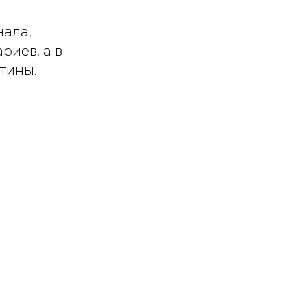
нала,
риев, а в
тины.