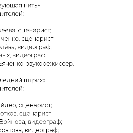
язующая нить»
ителей:
еева, сценарист;
ченко, сценарист;
лёва, видеограф;
ных, видеограф;
яченко, звукорежиссер.
следний штрих»
ителей:
йдер, сценарист;
отков, сценарист;
Войнова, видеограф;
ратова, видеограф;