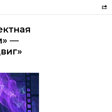
ектная
и» —
двиг»