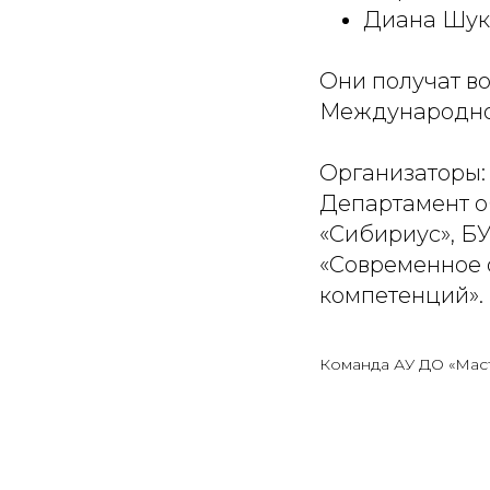
Диана Шукл
Они получат во
Международном
Организаторы:
Департамент о
«Сибириус», Б
«Современное 
компетенций»
.
Команда АУ ДО «Мас