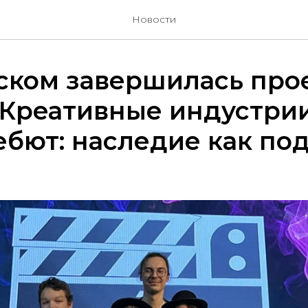
Новости
ском завершилась про
«Креативные индустри
бют: наследие как по