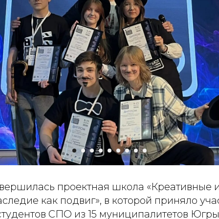
авершилась проектная школа «Креативные 
следие как подвиг», в которой приняло уча
студентов СПО из 15 муниципалитетов Югры