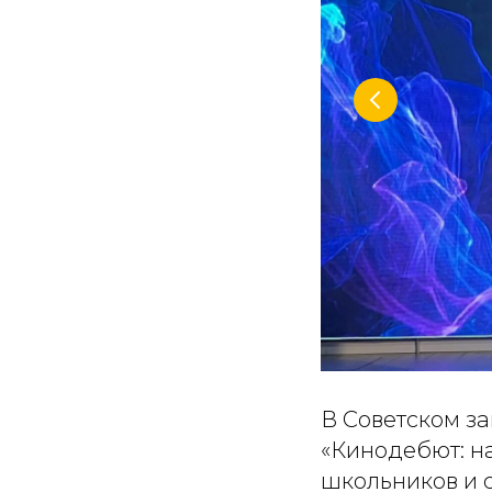
В Советском з
«Кинодебют: на
школьников и 