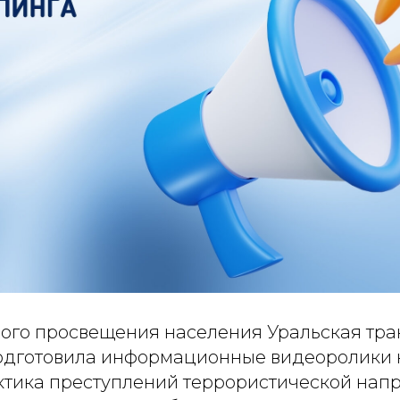
вого просвещения населения Уральская тр
одготовила информационные видеоролики 
ктика преступлений террористической нап