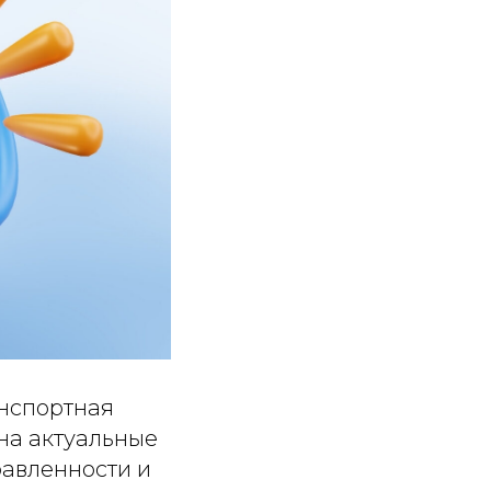
анспортная
на актуальные
равленности и