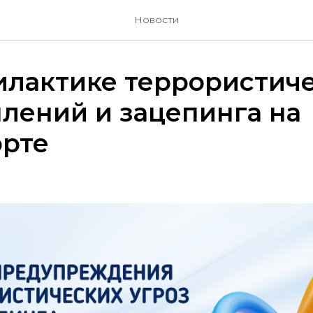
Новости
илактике террористич
лений и зацепинга на
орте