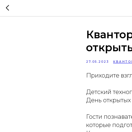
Квантор
открыт
27.05.2023
КВАНТО
Приходите взг
Детский техноп
День открытых д
Гости познават
которые подго