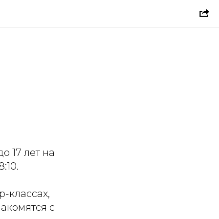
о 17 лет на
:10.
р-классах,
накомятся с