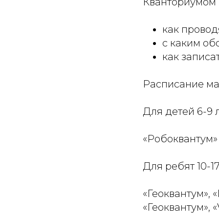
Кванториумом 
как провод
с каким об
как записа
Расписание ма
Для детей 6-9 л
«Робоквантум» – 
Для ребят 10-17
«Геоквантум», «I
«Геоквантум», «