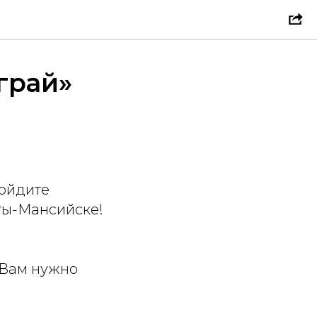
грай»
ройдите
нты-Мансийске!
 Вам нужно