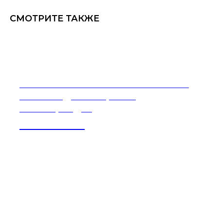
СМОТРИТЕ ТАКЖЕ
Региональная компетентностная
олимпиада «Югорская
Кванториада»
21-27 ИЮНЯ