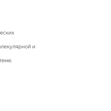
еских
олекулярной и
теме.