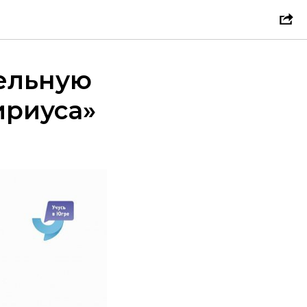
ельную
ириуса»