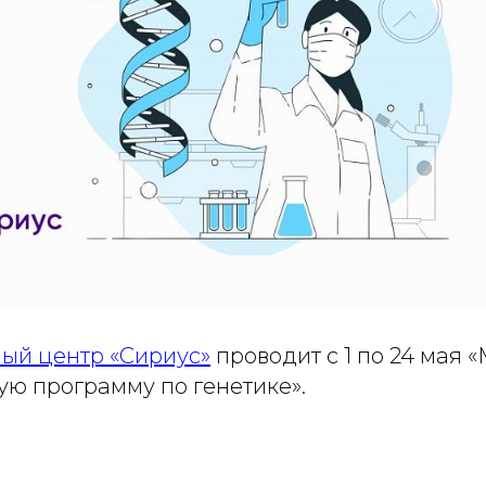
ый центр «Сириус»
проводит с 1 по 24 мая 
ую программу по генетике».