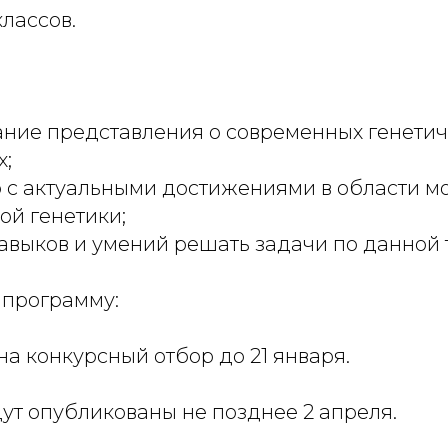
классов.
ние представления о современных генетич
х;
 с актуальными достижениями в области м
й генетики;
авыков и умений решать задачи по данной 
 программу:
на конкурсный отбор до 21 января.
ут опубликованы не позднее 2 апреля.