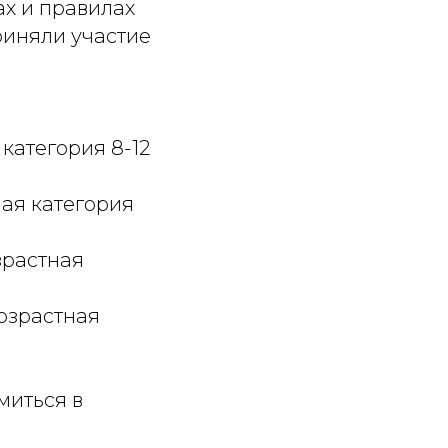
х и правилах
риняли участие
 категория 8-12
ная категория
зрастная
озрастная
миться в