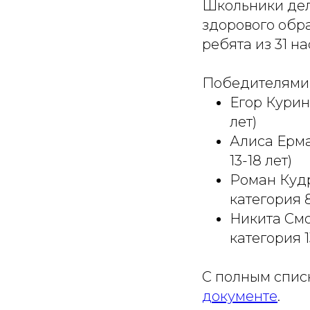
Школьники дел
здорового обра
ребята из 31 н
Победителями 
Егор Курин
лет)
Алиса Ерма
13-18 лет)
Роман Кудр
категория 8
Никита Смо
категория 1
С полным спис
документе
.