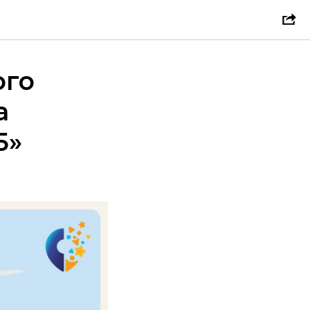
ого
а
5»