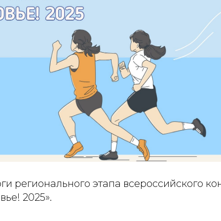
ги регионального этапа всероссийского ко
ье! 2025».