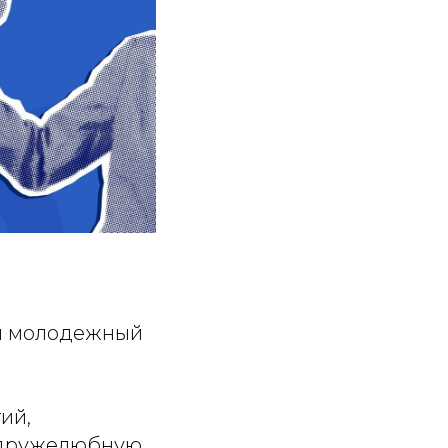
ий молодежный
ий,
ь дружелюбную