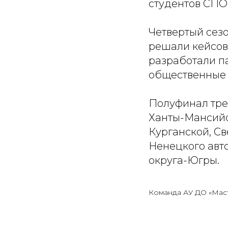
студентов СПО
Четвертый сезо
решали кейсов
разработали п
общественные 
Полуфинал тре
Ханты-Мансийс
Курганской, С
Ненецкого авт
округа-Югры.
Команда АУ ДО «Мас