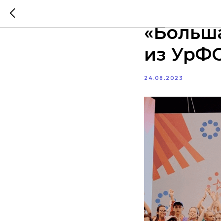
Полуфи
«Больша
из УрФ
24.08.2023