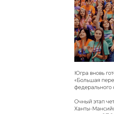
Югра вновь го
«Большая перем
федерального 
Очный этап чет
Ханты-Мансийс