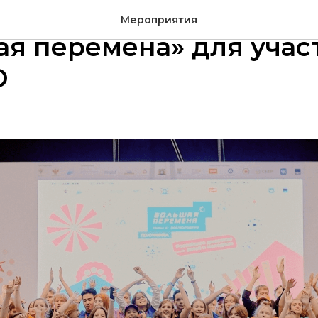
нал Всероссийского ко
Мероприятия
я перемена» для учас
О