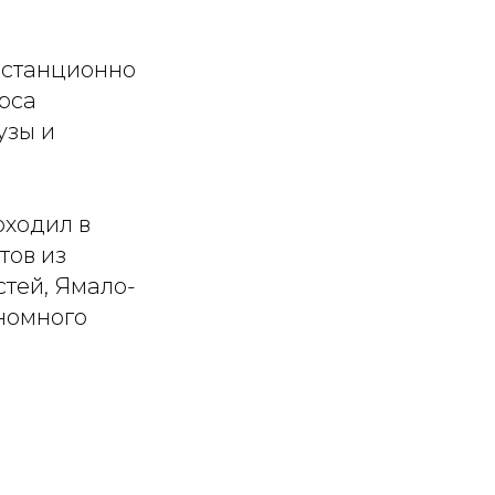
дистанционно
рса
узы и
оходил в
тов из
тей, Ямало-
номного