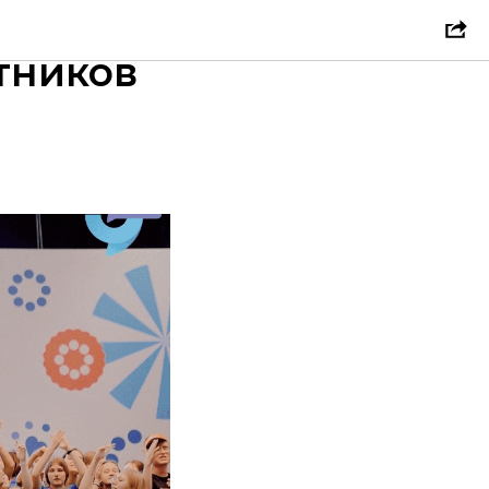
нкурса
тников