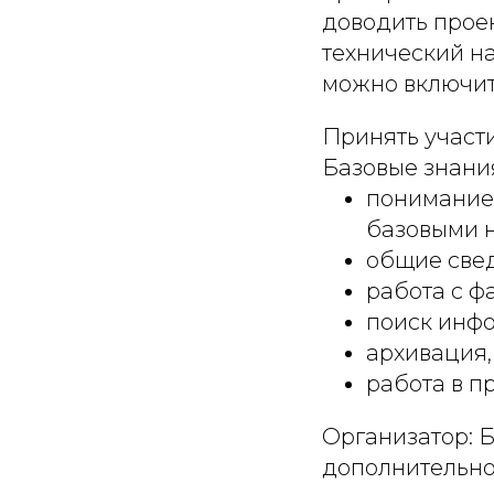
доводить прое
технический на
можно включит
Принять участи
Базовые знани
понимание 
базовыми н
общие свед
работа с ф
поиск инф
архивация,
работа в п
Организатор: 
дополнительно