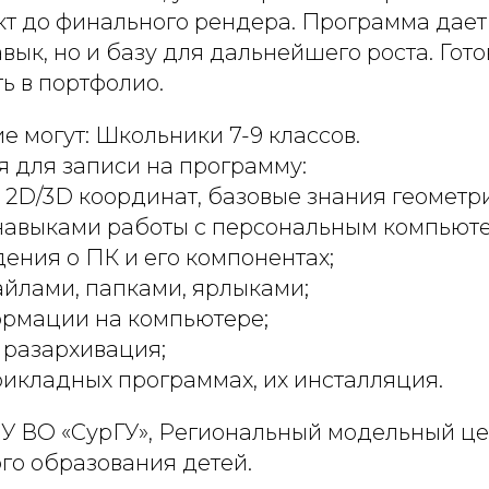
кт до финального рендера. Программа дает 
вык, но и базу для дальнейшего роста. Гот
ь в портфолио.
е могут: Школьники 7-9 классов.
я для записи на программу:
2D/3D координат, базовые знания геометр
авыками работы с персональным компьюте
ения о ПК и его компонентах;
айлами, папками, ярлыками;
ормации на компьютере;
 разархивация;
рикладных программах, их инсталляция.
БУ ВО «СурГУ», Региональный модельный ц
го образования детей.