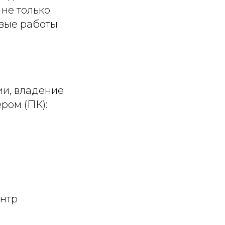
не только
овые работы
ии, владение
ром (ПК):
ентр