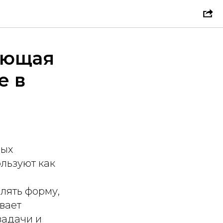
ающая
е в
мых
льзуют как
лять форму,
ивает
задачи и