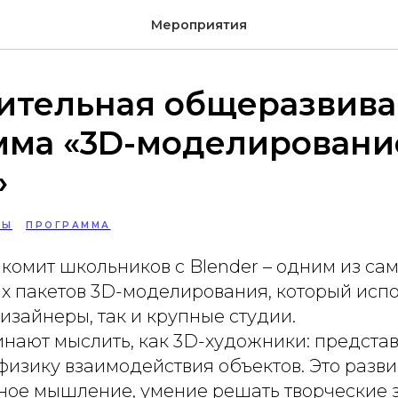
Мероприятия
ительная общеразвив
мма «3D-моделировани
»
РЫ
ПРОГРАММА
комит школьников с Blender – одним из са
х пакетов 3D-моделирования, который испо
зайнеры, так и крупные студии.
нают мыслить, как 3D-художники: представ
, физику взаимодействия объектов. Это разв
ное мышление, умение решать творческие 