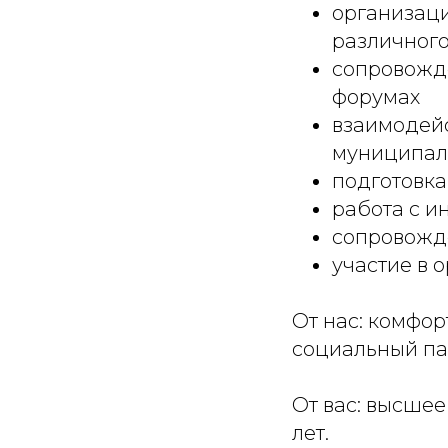
организац
различного
сопровожде
форумах
взаимодейс
муниципал
подготовка
работа с 
сопровожд
участие в 
От нас: комфор
социальный па
От вас: высшее
лет.