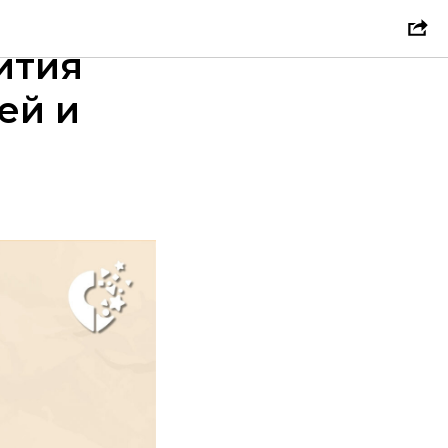
тр
ития
ей и