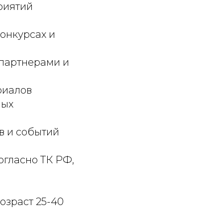
риятий
онкурсах и
 партнерами и
риалов
ных
в и событий
огласно ТК РФ,
возраст 25-40