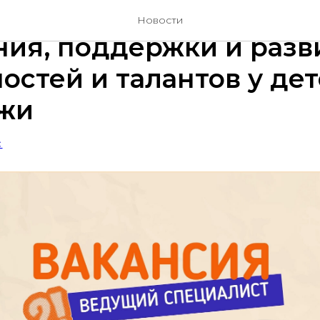
я в Региональный цен
Новости
ия, поддержки и разв
остей и талантов у дет
жи
С