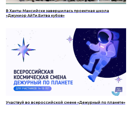
В Ханты-Мансийске завершилась проектная школа
«Джуниор АйТи.Битва кубов»
Участвуй во всероссийской смене «Дежурный по планете»