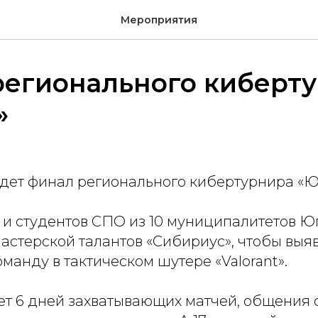
Мероприятия
регионального киберт
»
йдет финал регионального кибертурнира «Ю
 и студентов СПО из 10 муниципалитетов Ю
астерской талантов «Сибириус», чтобы выя
анду в тактическом шутере «Valorant».
ет 6 дней захватывающих матчей, общения 