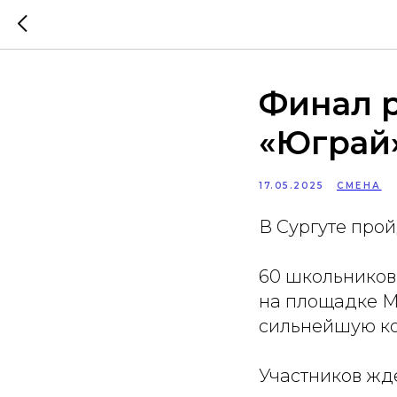
Финал 
«Юграй
17.05.2025
СМЕНА
В Сургуте про
60 школьников
на площадке М
сильнейшую ком
Участников жд