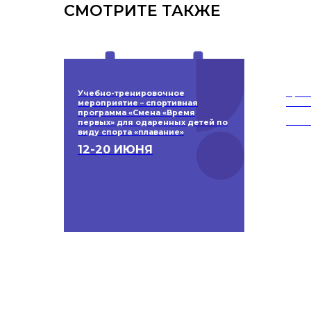
СМОТРИТЕ ТАКЖЕ
Учебно-тренировочное
Прое
мероприятие – спортивная
Битва
программа «Смена «Время
12-
первых» для одаренных детей по
виду спорта «плавание»
12-20 ИЮНЯ