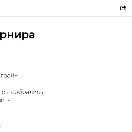
урнира
грай»!
гры собрались
вить
с