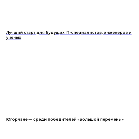
Лучший старт для будущих IT-специалистов, инженеров и
ученых
Югорчане — среди победителей «Большой перемены»