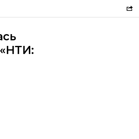
ась
 «НТИ: