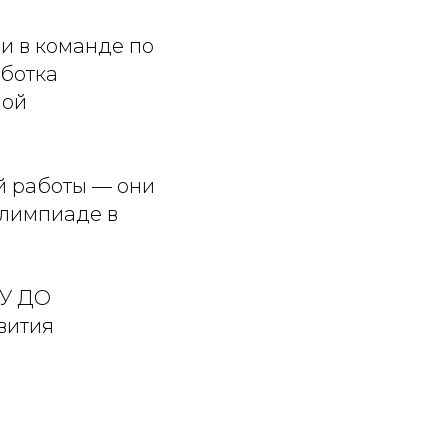
и в команде по
аботка
ной
й работы — они
олимпиаде в
АУ ДО
вития