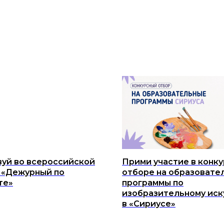
вуй во всероссийской
Прими участие в конк
 «Дежурный по
отборе на образовате
те»
программы по
изобразительному иск
в «Сириусе»