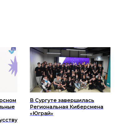
урсном
В Сургуте завершилась
льные
Региональная Киберсмена
«Юграй»
усству