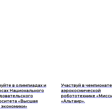
вуйте в олимпиадах и
Участвуй в чемпионате
рсах Национального
аэрокосмической
довательского
робототехнике «Мисс
рситета «Высшая
«Альтаир».
 экономики»