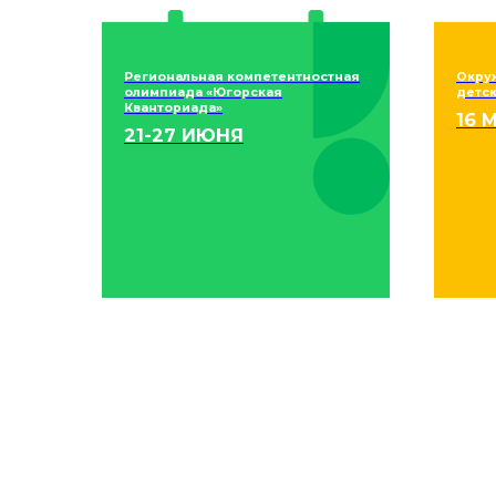
Региональная компетентностная
Окру
олимпиада «Югорская
детск
Кванториада»
16 
21-27 ИЮНЯ