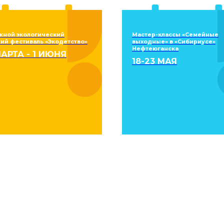
жной экологический
Мастер-классы «Семейные
ий фестиваль «Экодетство»
выходные» в «Сибириусе»
Нефтеюганска
МАРТА - 1 ИЮНЯ
18-23 МАЯ