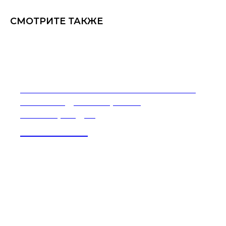
СМОТРИТЕ ТАКЖЕ
Региональная компетентностная
олимпиада «Югорская
Кванториада»
21-27 ИЮНЯ