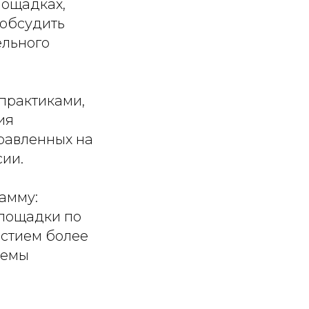
лощадках,
 обсудить
ельного
практиками,
ия
равленных на
ии.
амму:
площадки по
астием более
темы