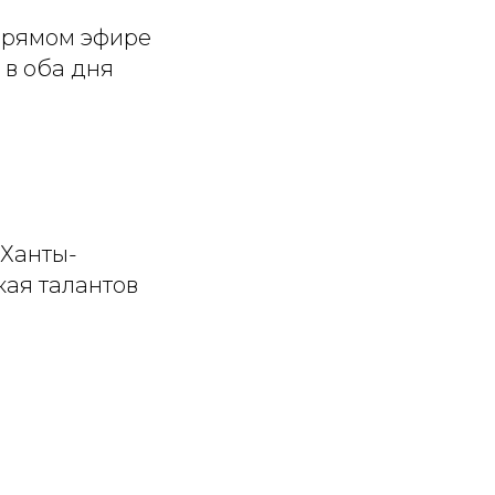
 прямом эфире
 в оба дня
 Ханты-
кая талантов