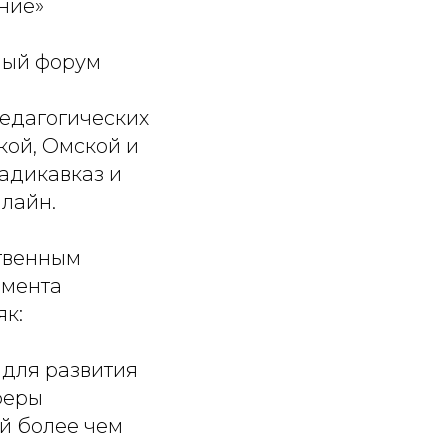
ние»
ный форум
педагогических
кой, Омской и
адикавказ и
нлайн.
твенным
амента
к:
 для развития
феры
й более чем