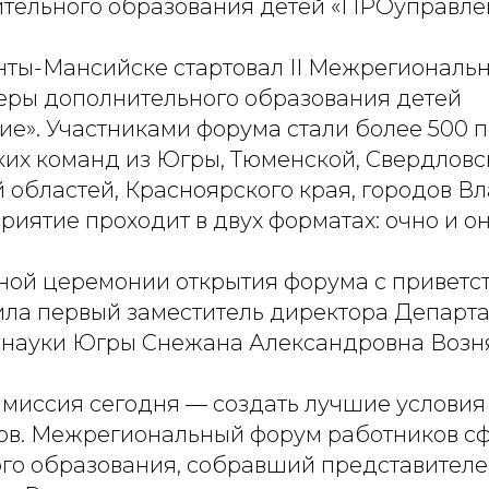
тельного образования детей «ПРОуправле
анты-Мансийске стартовал II Межрегиональ
еры дополнительного образования детей
е». Участниками форума стали более 500 
ких команд из Югры, Тюменской, Свердловс
 областей, Красноярского края, городов Вл
иятие проходит в двух форматах: очно и о
ной церемонии открытия форума с приветс
ила первый заместитель директора Департ
 науки Югры Снежана Александровна Возня
 миссия сегодня — создать лучшие условия
тов. Межрегиональный форум работников с
го образования, собравший представителе