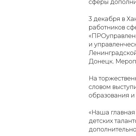
сферы дополни
3 декабря в Х
работников сф
«ПРОуправлени
и управленчес
Ленинградской
Донецк. Меропр
На торжествен
словом выступ
образования и
«Наша главная
детских талан
дополнительно