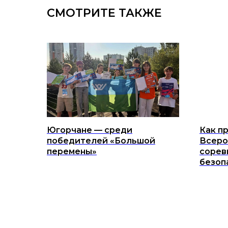
СМОТРИТЕ ТАКЖЕ
Югорчане — среди
Как п
победителей «Большой
Всеро
перемены»
сорев
безоп