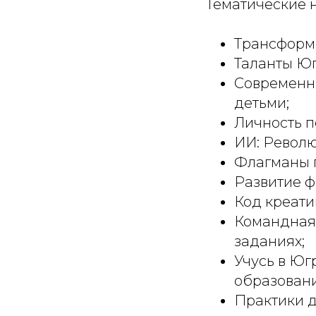
Тематические 
Трансформ
Таланты Юг
Современн
детьми;
Личность п
ИИ: Револю
Флагманы п
Развитие ф
Код креати
Командная
заданиях;
Учусь в Юг
образован
Практики д