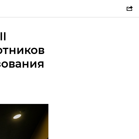
II
отников
зования