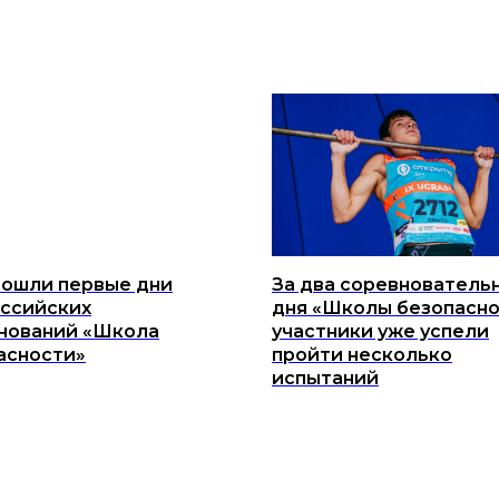
рошли первые дни
За два соревнователь
ссийских
дня «Школы безопасн
нований «Школа
участники уже успели
асности»
пройти несколько
испытаний