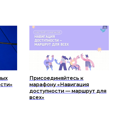
ных
Присоединяйтесь к
ости»
марафону «Навигация
доступности — маршрут для
всех»