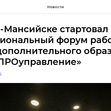
Новости
-Мансийске стартовал 
иональный форум раб
дополнительного обра
«ПРОуправление»
Е