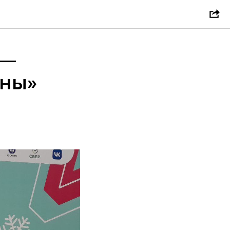
 —
ены»