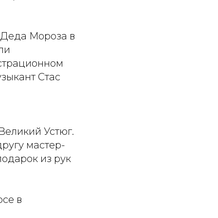
 Деда Мороза в
ли
нстрационном
узыкант Стас
Великий Устюг.
другу мастер-
подарок из рук
рсе в