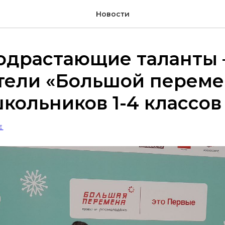
Новости
одрастающие таланты
тели «Большой перем
кольников 1-4 классов
Е