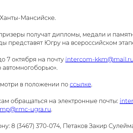
в Ханты-Мансийске.
призеры получат дипломы, медали и памят
ы представят Югру на всероссийском этап
о 7 октября на почту
intercom-kkm@mail.r
о автомногоборью».
мотри в положении по
ссылке
.
сам обращаться на электронные почты:
inte
mp@rmc-ugra.ru
.
ну: 8 (3467) 370-074, Петаков Закир Сулейм