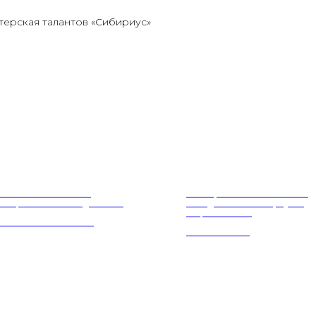
терская талантов «Сибириус»
жной экологический
Мастер-классы «Семейные
ий фестиваль «Экодетство»
выходные» в «Сибириусе»
Нефтеюганска
МАРТА - 1 ИЮНЯ
18-23 МАЯ