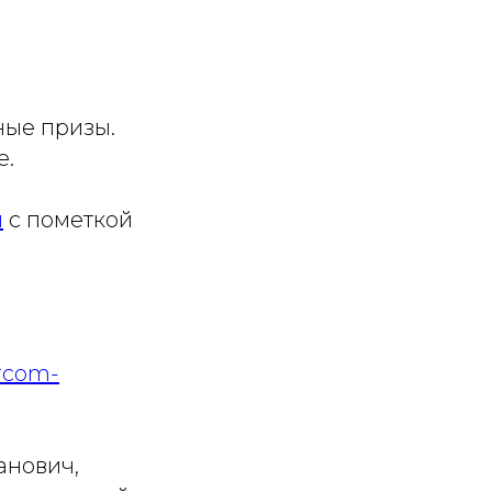
ные призы.
е.
u
с пометкой
rcom-
анович,