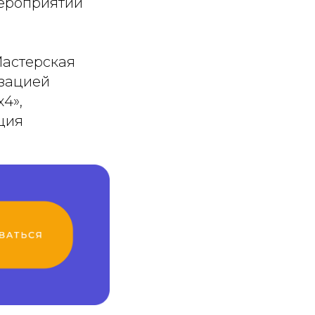
мероприятий
Мастерская
изацией
4»,
ция