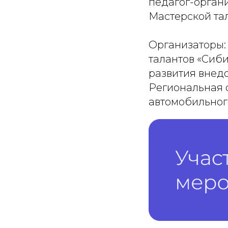
педагог-орган
Мастерской та
Организаторы:
талантов «Сиб
развития внедо
Региональная
автомобильног