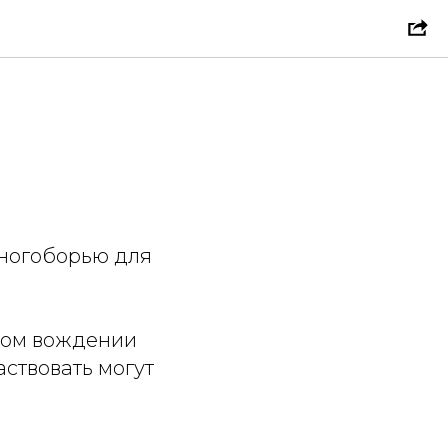
многоборью для
рном вождении
аствовать могут