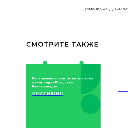
Команда АУ ДО «Мас
СМОТРИТЕ ТАКЖЕ
Региональная компетентностная
Окру
олимпиада «Югорская
детск
Кванториада»
16 
21-27 ИЮНЯ