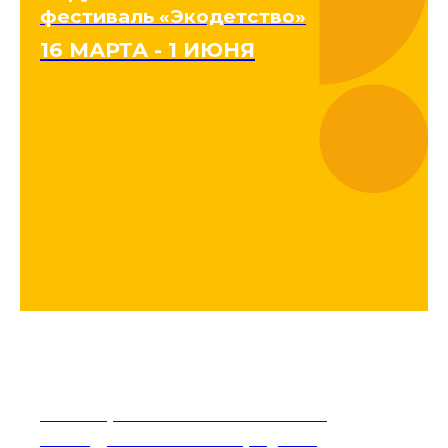
фестиваль «Экодетство»
16 МАРТА - 1 ИЮНЯ
Мастер-классы «Семейные
выходные» в «Сибириусе»