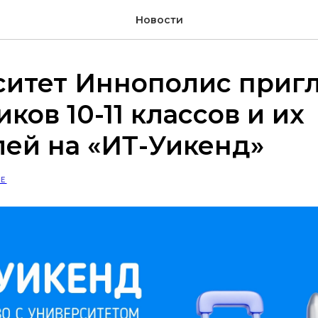
Новости
ситет Иннополис приг
ков 10-11 классов и их
ей на «ИТ-Уикенд»
Е