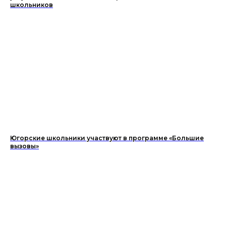
школьников
Югорские школьники участвуют в программе «Большие
вызовы»