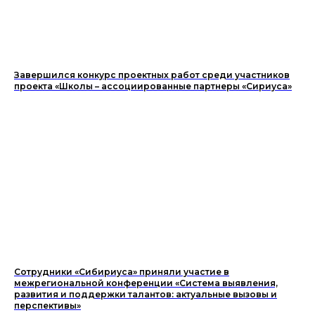
Завершился конкурс проектных работ среди участников
проекта «Школы – ассоциированные партнеры «Сириуса»
Сотрудники «Сибириуса» приняли участие в
межрегиональной конференции «Система выявления,
развития и поддержки талантов: актуальные вызовы и
перспективы»