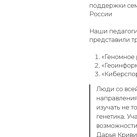
поддержки сем
России
Наши педагоги
представили тр
«Геномное 
«Геоинфор
«Киберспор
Люди со всей
направления 
изучать не т
генетика. Уч
возможности
Дарья Криви