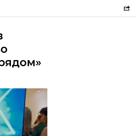
в
во
 рядом»