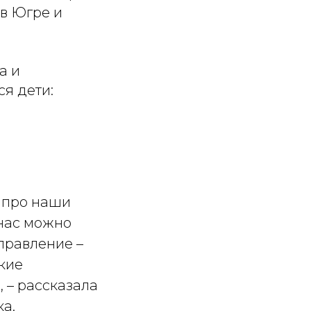
в Югре и
а и
ся дети:
ь про наши
 нас можно
правление –
акие
 – рассказала
а.